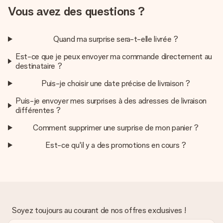
Créez quelque chose d’unique en quelques étapes – avec
Vous avez des questions ?
son prénom, votre photo ou un message qui touche le cœur.
Sans complications, juste tout l’amour pour le moment idéal.
Quand ma surprise sera-t-elle livrée ?
Est-ce que je peux envoyer ma commande directement au
destinataire ?
Puis-je choisir une date précise de livraison ?
Puis-je envoyer mes surprises à des adresses de livraison
différentes ?
Comment supprimer une surprise de mon panier ?
Est-ce qu'il y a des promotions en cours ?
Soyez toujours au courant de nos offres exclusives !