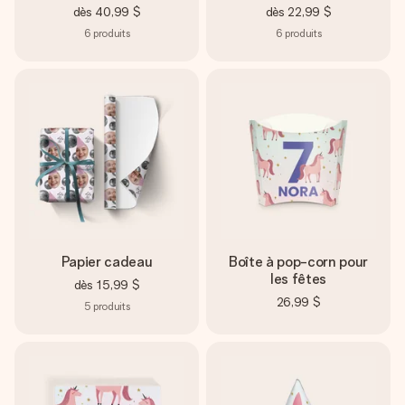
Créez quelque chose d’unique en quelques étapes – avec
dès
40,99 $
dès
22,99 $
son prénom, votre photo ou un message qui touche le cœur.
6
produits
6
produits
Sans complications, juste tout l’amour pour le moment idéal.
Papier cadeau
Boîte à pop-corn pour
les fêtes
dès
15,99 $
26,99 $
5
produits