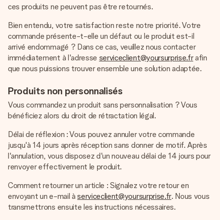
Créez quelque chose d’unique en quelques étapes – avec
ces produits ne peuvent pas être retournés.
son prénom, votre photo ou un message qui touche le cœur.
Sans complications, juste tout l’amour pour le moment idéal.
Bien entendu, votre satisfaction reste notre priorité. Votre
commande présente-t-elle un défaut ou le produit est-il
arrivé endommagé ? Dans ce cas, veuillez nous contacter
immédiatement à l'adresse
serviceclient@yoursurprise.fr
afin
que nous puissions trouver ensemble une solution adaptée.
Produits non personnalisés
Vous commandez un produit sans personnalisation ? Vous
bénéficiez alors du droit de rétractation légal.
Délai de réflexion : Vous pouvez annuler votre commande
jusqu'à 14 jours après réception sans donner de motif. Après
l'annulation, vous disposez d'un nouveau délai de 14 jours pour
renvoyer effectivement le produit.
Comment retourner un article : Signalez votre retour en
envoyant un e-mail à
serviceclient@yoursurprise.fr
. Nous vous
transmettrons ensuite les instructions nécessaires.