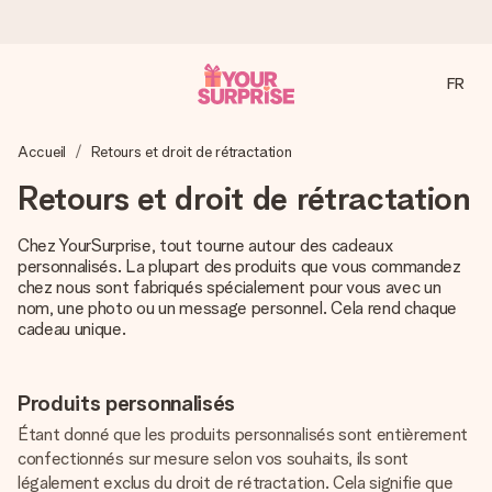
FR
Commandé ce jour, expédié sous 24h
Accueil
Retours et droit de rétractation
Nous préparons votre cadeau avec attention et l’envoyons
en un éclair – pour que vous puissiez l’offrir au bon moment,
Retours et droit de rétractation
quand cela compte le plus.
Chez YourSurprise, tout tourne autour des cadeaux
personnalisés. La plupart des produits que vous commandez
chez nous sont fabriqués spécialement pour vous avec un
4,2 (sur la base de +15 000 avis)
nom, une photo ou un message personnel. Cela rend chaque
Nos cadeaux sont appréciés. Les clients nous attribuent
cadeau unique.
une note de 4,2 sur Google Reviews (total de tous les
pays où nous sommes présents).
Produits personnalisés
Étant donné que les produits personnalisés sont entièrement
confectionnés sur mesure selon vos souhaits, ils sont
Carte de vœux gratuite
légalement exclus du droit de rétractation. Cela signifie que