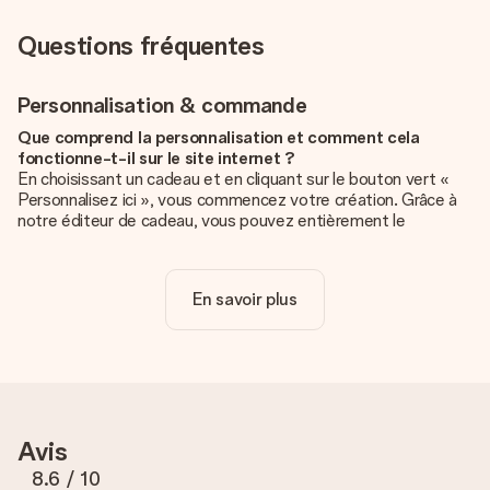
Questions fréquentes
Personnalisation & commande
Que comprend la personnalisation et comment cela
fonctionne-t-il sur le site internet ?
En choisissant un cadeau et en cliquant sur le bouton vert «
Personnalisez ici », vous commencez votre création. Grâce à
notre éditeur de cadeau, vous pouvez entièrement le
personnaliser à souhait en y ajoutant vos photos et/ou texte.
Vous pouvez même, si vous le désirez, choisir un design
unique pour ajouter une touche finale à votre cadeau.
En savoir plus
La personnalisation est-elle comprise dans le prix ?
Le prix affiché sur le site internet comprend la
personnalisation de votre cadeau. Bien plus simple ainsi !
Comment savoir si ma photo est de qualité suffisante ?
Nous voulons nous assurer que tu es entièrement satisfait de
Avis
ton cadeau. C'est pourquoi il est important d'utiliser des
photos de haute qualité. Si tu n'es pas sûr de la qualité de ton
8.6
/ 10