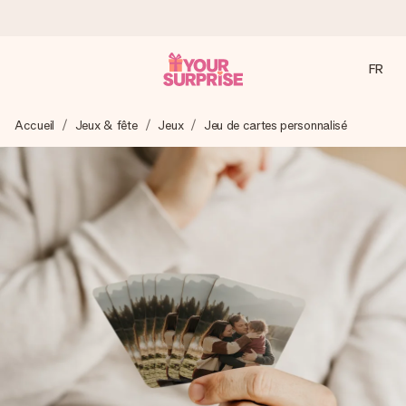
FR
Commandé ce jour, expédié sous 24h
Accueil
Jeux & fête
Jeux
Jeu de cartes personnalisé
Nous préparons votre cadeau avec attention et l’envoyons
en un éclair – pour que vous puissiez l’offrir au bon moment,
quand cela compte le plus.
4,2 (sur la base de +15 000 avis)
Nos cadeaux sont appréciés. Les clients nous attribuent
une note de 4,2 sur Google Reviews (total de tous les
pays où nous sommes présents).
Carte de vœux gratuite