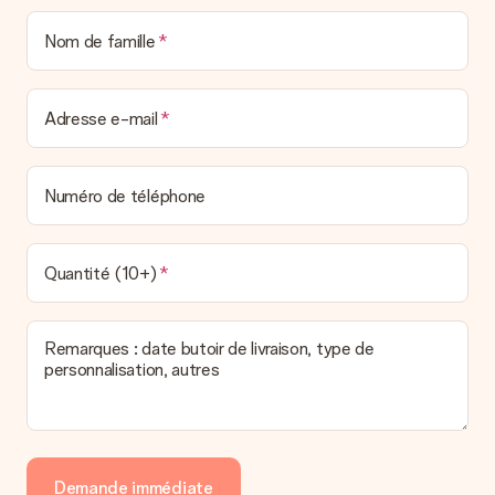
personnel MySurprise. Vous pouvez ainsi être tranquille et
envoyer directement le cadeau à l’heureux destinataire, pour
Nom de famille
un véritable effet surprise !
Adresse e-mail
Numéro de téléphone
Quantité (10+)
Remarques : date butoir de livraison, type de
personnalisation, autres
Demande immédiate