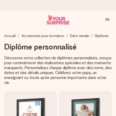
FR
Commandé ce jour, expédié sous 24h
Accueil
Accessoires pour la maison
Déco murale
Diplômes
Nous préparons votre cadeau avec attention et l’envoyons
en un éclair – pour que vous puissiez l’offrir au bon moment,
Diplôme personnalisé
quand cela compte le plus.
Découvrez notre collection de diplômes personnalisés, conçus
pour commémorer des réalisations spéciales et des moments
marquants. Personnalisez chaque diplôme avec des noms, des
4,2 (sur la base de +15 000 avis)
dates et des détails uniques. Célébrez votre papa, un
Nos cadeaux sont appréciés. Les clients nous attribuent
enseignant ou toute autre personne importante dans votre
une note de 4,2 sur Google Reviews (total de tous les
vie.
pays où nous sommes présents).
Carte de vœux gratuite