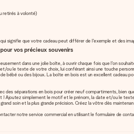
retirés à volonté)
e qui signifie que votre cadeau peut différer de l'exemple et des i
 pour vos précieux souvenirs
cieusement dans une jolie boîte, à ouvrir chaque fois que l'on souh
t/ou le texte de votre choix, lui conférant ainsi une touche personne
 de bébé ou des bijoux. La boîte en bois est un excellent cadeau p
ec des séparations en bois pour créer neuf compartiments, bien que
t ! Ajoutez simplement le motif et le prénom, la date et/ou le text
 grand soin et la plus grande précision. Créez la vôtre dès maintenant
ntacter notre service commercial en utilisant le formulaire de cont