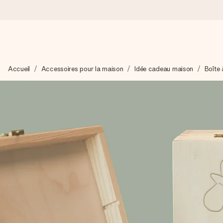
Commandé ce jour, expédié sous 24h
Accueil
Accessoires pour la maison
Idée cadeau maison
Boîte 
Nous préparons votre cadeau avec attention et l’envoyons en un
4,2 (sur la base de +15 000 avis)
Nos cadeaux sont appréciés. Les clients nous attribuent une
Carte de vœux gratuite
Créez quelque chose d’unique en quelques étapes – avec son p