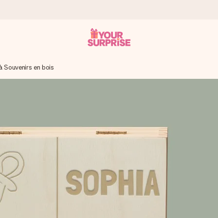
à Souvenirs en bois
 éclair – pour que vous puissiez l’offrir au bon moment, quand cel
 note de 4,2 sur Google Reviews (total de tous les pays où nous s
rénom, votre photo ou un message qui touche le cœur. Sans complic