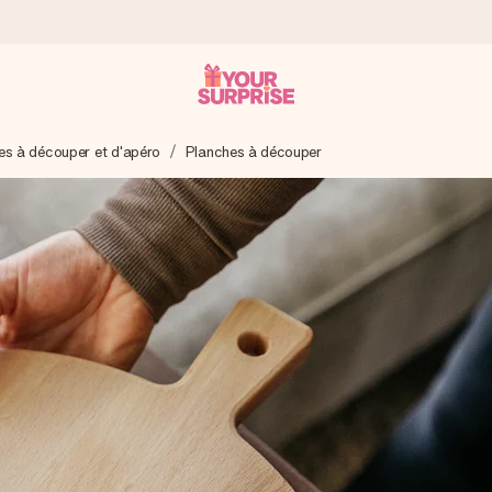
es à découper et d'apéro
Planches à découper
 éclair – pour que vous puissiez l’offrir au bon moment, quand cel
 note de 4,2 sur Google Reviews (total de tous les pays où nous s
rénom, votre photo ou un message qui touche le cœur. Sans complic