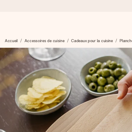
Commandé ce jour, expédié sous 24h
Accueil
Accessoires de cuisine
Cadeaux pour la cuisine
Planch
Nous préparons votre cadeau avec attention et l’envoyons en un
4,2 (sur la base de +15 000 avis)
Nos cadeaux sont appréciés. Les clients nous attribuent une
Carte de vœux gratuite
Créez quelque chose d’unique en quelques étapes – avec son p