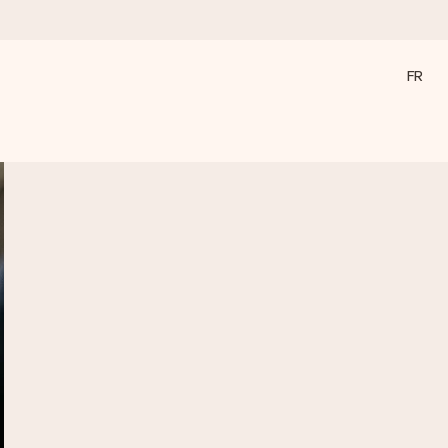
FR
a compte le plus.
ommes présents).
ations, juste tout l’amour pour le moment idéal.