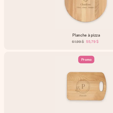
Planche à pizza
61,99 $
55,79 $
Promo