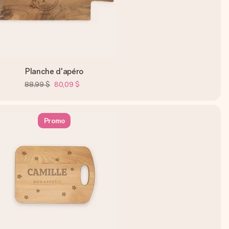
Planche d'apéro
88,99 $
80,09 $
Promo