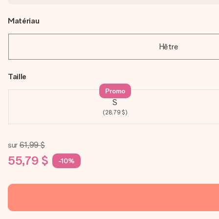
Matériau
Hêtre
Taille
Promo
S
(28,79 $)
sur
61,99 $
55,79 $
-10%