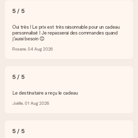
Quels formats dois-je utiliser pour le téléchargement ?
5 / 5
Vous pouvez utiliser les formats JPG et PNG et les
télécharger dans notre éditeur de cadeau. Si ces termes vous
paraissent trop techniques ou si vous disposez d’une photo
Oui très ! Le prix est très raisonnable pour un cadeau
sous un autre format, n’hésitez pas à contacter notre service
personnalisé ! Je repasserai des commandes quand
client. Nous vous aiderons à réaliser votre cadeau !
j'aurai besoin 😊
Que faire si la couleur ou l’option choisie n’est pas
Roxane, 04 Aug 2026
disponible ?
Si vous cherchez un cadeau en particulier ou un cadeau d’une
couleur spécifique, et que ces derniers ne sont pas
disponibles sur notre site internet, veuillez contacter notre
5 / 5
service client. Nous serons ravis de vous aider.
Comment ajouter une carte à mon cadeau ? / Comment
Le destinataire a reçu le cadeau
se présente cette carte ?
En cliquant sur le bouton vert « Carte cadeau gratuite » une
Joëlle, 01 Aug 2026
fois dans le panier, vous pouvez ajouter une carte à votre
cadeau. Vous pouvez y écrire un message personnel pour que
l’heureux destinataire puisse savoir qui lui a envoyé cette
agréable surprise.
5 / 5
Mon cadeau est-il livré emballé ?