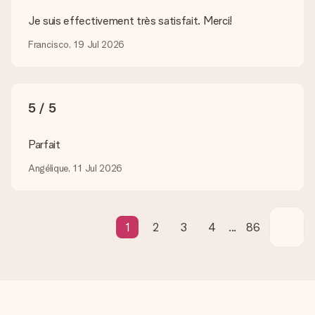
Nous ne pouvons malheureusement pour le moment assurer
Je suis effectivement très satisfait. Merci!
ce genre de service. C’est pourquoi nous envoyons tous les
cadeaux dans des paquets joliment décorés pour un effet de
Francisco, 19 Jul 2026
fête assuré. Vous pouvez alors offrir le cadeau ainsi ou
directement l’envoyer au destinataire.
Délai de livraison, options de livraison et frais
5 / 5
de port
Est-ce que je peux choisir la date de livraison ?
Parfait
Il n’est, en ce moment, pas possible de choisir une date
précise pour votre cadeau.
Angélique, 11 Jul 2026
Quel est le délai de livraison ? Quand est-ce que mon
cadeau sera livré ?
Le délai de livraison est indiqué sur la page du produit choisi.
1
2
3
4
...
86
Quelles sont les options de livraison ?
Pour l’instant, il n’est pas (encore) possible de choisir une
option de livraison. Le cadeau commandé vous est envoyé par
la poste ou par transporteur. Si vous voulez savoir de quelle
manière votre paquet vous sera livré, merci de bien vouloir
contacter notre service client.