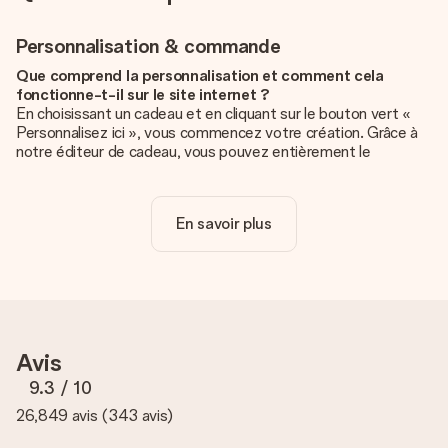
Personnalisation & commande
Que comprend la personnalisation et comment cela
fonctionne-t-il sur le site internet ?
En choisissant un cadeau et en cliquant sur le bouton vert «
Personnalisez ici », vous commencez votre création. Grâce à
notre éditeur de cadeau, vous pouvez entièrement le
personnaliser à souhait en y ajoutant vos photos et/ou texte.
Vous pouvez même, si vous le désirez, choisir un design
unique pour ajouter une touche finale à votre cadeau.
En savoir plus
La personnalisation est-elle comprise dans le prix ?
Le prix affiché sur le site internet comprend la
personnalisation de votre cadeau. Bien plus simple ainsi !
Comment savoir si ma photo est de qualité suffisante ?
Nous voulons nous assurer que tu es entièrement satisfait de
Avis
ton cadeau. C'est pourquoi il est important d'utiliser des
photos de haute qualité. Si tu n'es pas sûr de la qualité de ton
9.3
/ 10
image, contacte notre équipe du service clientèle et joins ta
26,849 avis
(
343 avis
)
photo au cadeau que tu souhaites commander. Ils pourront
alors vérifier la qualité pour toi !