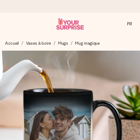
FR
Commandé ce jour, expédié sous 24h
Accueil
Vases à boire
Mugs
Mug magique
Nous préparons votre cadeau avec attention et l’envoyons
en un éclair – pour que vous puissiez l’offrir au bon moment,
quand cela compte le plus.
4,2 (sur la base de +15 000 avis)
Nos cadeaux sont appréciés. Les clients nous attribuent
une note de 4,2 sur Google Reviews (total de tous les
pays où nous sommes présents).
Carte de vœux gratuite