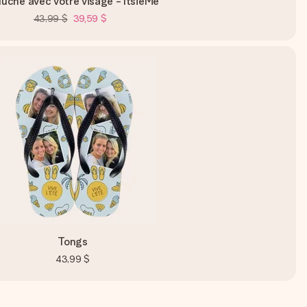
luche avec votre visage - ItsieMe
43,99 $
39,59 $
Tongs
43,99 $