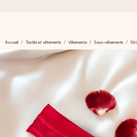
Commandé ce jour, expédié sous 24h
Accueil
Textile et vêtements
Vêtements
Sous-vêtements
Str
Nous préparons votre cadeau avec attention et l’envoyons en un
4,2 (sur la base de +15 000 avis)
Nos cadeaux sont appréciés. Les clients nous attribuent une
Carte de vœux gratuite
Créez quelque chose d’unique en quelques étapes – avec son p