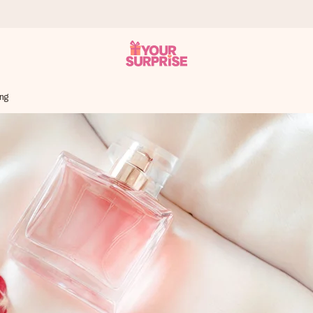
ing
 éclair – pour que vous puissiez l’offrir au bon moment, quand cel
 note de 4,2 sur Google Reviews (total de tous les pays où nous s
rénom, votre photo ou un message qui touche le cœur. Sans complic