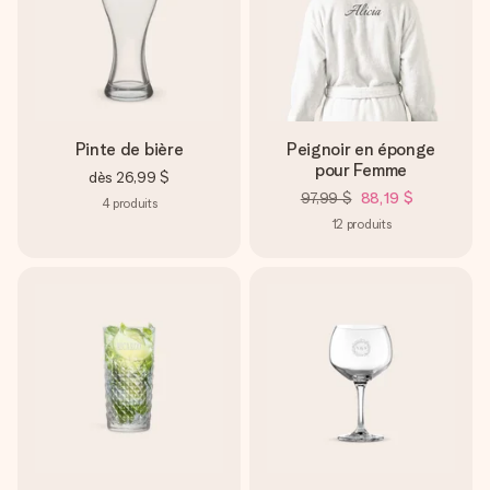
Pinte de bière
Peignoir en éponge
pour Femme
dès
26,99 $
97,99 $
88,19 $
4
produits
12
produits