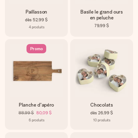
Paillasson
Basile le grand ours
en peluche
dès
52,99 $
79,99 $
4
produits
Promo
Planche d'apéro
Chocolats
88,99 $
80,09 $
dès
26,99 $
6
produits
10
produits