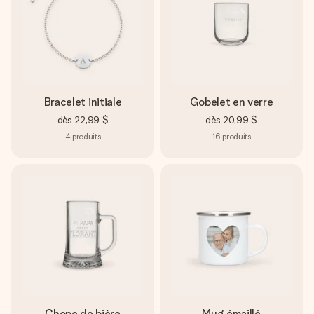
Bracelet initiale
Gobelet en verre
dès
22,99 $
dès
20,99 $
4
produits
16
produits
Chope de bière
Mug émaillé