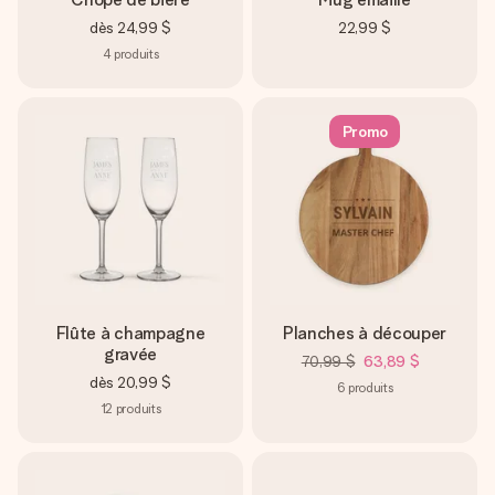
dès
24,99 $
22,99 $
4
produits
Promo
Flûte à champagne
Planches à découper
gravée
70,99 $
63,89 $
dès
20,99 $
6
produits
12
produits