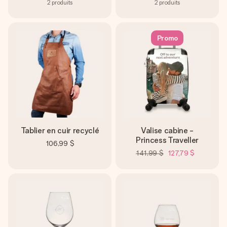
2
produits
2
produits
Promo
Tablier en cuir recyclé
Valise cabine -
Princess Traveller
106,99 $
141,99 $
127,79 $