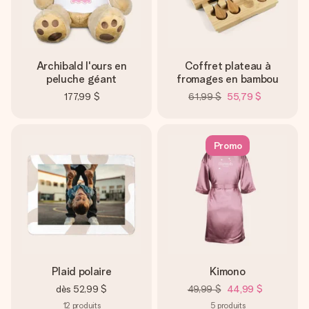
Archibald l'ours en
Coffret plateau à
peluche géant
fromages en bambou
177,99 $
61,99 $
55,79 $
Promo
Plaid polaire
Kimono
dès
52,99 $
49,99 $
44,99 $
12
produits
5
produits