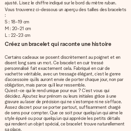
ajusté. Lisez le chiffre indiqué sur le bord du mètre ruban.
Vous trouverez ci-dessous un aperçu des tailles des bracelets
:
S : 18-19 cm
M : 20-21 cm
L : 22-23 cm
Créez un bracelet qui raconte une histoire
Certains cadeaux se posent discrètement au poignet et en
disent long sans un mot. Ce bracelet en cuir tressé
personnalisé fait exactement cela. Fabriqué en cuir de
vachette véritable, avec un tressage élégant, c’est le genre
d’accessoire qu’ils auront envie de porter chaque jour, non par
obligation, mais parce qu’il leur ressemble.
Qu’est-ce qui le rend unique pour eux ? C’est vous qui
décidez. Ajoutez leur prénom ou leurs initiales grâce à une
gravure au laser de précision qui ne s’estompe ni ne s’efface.
Assez discret pour se porter partout, suffisamment chargé
de sens pour compter. Que ce soit pour quelqu’un qui aime le
style épuré ou pour quelqu’un qui apprécie les petits détails
qui rendent un objet spécial, ce bracelet trouve naturellement
sa place.