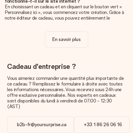
fonctionne-t-il sur le site internet ?
En choisissant un cadeau et en cliquant sur le bouton vert «
Personnalisez ici », vous commencez votre création. Grâce à
notre éditeur de cadeau, vous pouvez entièrement le
personnaliser à souhait en y ajoutant vos photos et/ou texte.
Vous pouvez même, si vous le désirez, choisir un design
unique pour ajouter une touche finale à votre cadeau.
En savoir plus
La personnalisation est-elle comprise dans le prix ?
Le prix affiché sur le site internet comprend la
personnalisation de votre cadeau. Bien plus simple ainsi !
Cadeau d'entreprise ?
Comment savoir si ma photo est de qualité suffisante ?
Nous voulons nous assurer que tu es entièrement satisfait de
Vous aimeriez commander une quantité plus importante de
ton cadeau. C'est pourquoi il est important d'utiliser des
ce cadeau ? Remplissez le formulaire à droite avec toutes
photos de haute qualité. Si tu n'es pas sûr de la qualité de ton
les informations nécessaires. Vous recevrez sous 24h une
image, contacte notre équipe du service clientèle et joins ta
offre exclusive personnalisée. Nos experts en cadeaux
photo au cadeau que tu souhaites commander. Ils pourront
sont disponibles du lundi à vendredi de 07:00 - 12:30
alors vérifier la qualité pour toi !
(AST)
Quels formats dois-je utiliser pour le téléchargement ?
Vous pouvez utiliser les formats JPG et PNG et les
b2b-fr@yoursurprise.ca
+33 1 86 26 06 16
télécharger dans notre éditeur de cadeau. Si ces termes vous
paraissent trop techniques ou si vous disposez d’une photo