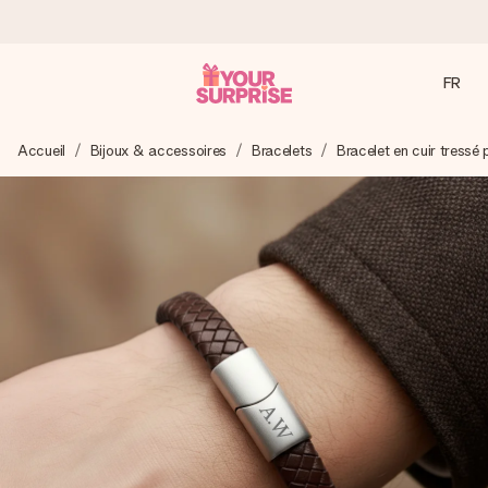
FR
Commandé ce jour, expédié sous 24h
Accueil
Bijoux & accessoires
Bracelets
Bracelet en cuir tress
Nous préparons votre cadeau avec attention et l’envoyons
en un éclair – pour que vous puissiez l’offrir au bon moment,
quand cela compte le plus.
4,2 (sur la base de +15 000 avis)
Nos cadeaux sont appréciés. Les clients nous attribuent
une note de 4,2 sur Google Reviews (total de tous les
pays où nous sommes présents).
Carte de vœux gratuite