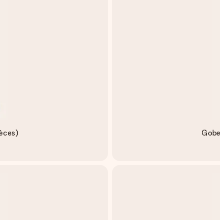
ièces)
Gobel