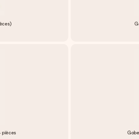
ièces)
Go
4 pièces
Gobel