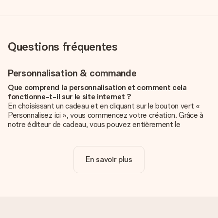
Questions fréquentes
Personnalisation & commande
Que comprend la personnalisation et comment cela
fonctionne-t-il sur le site internet ?
En choisissant un cadeau et en cliquant sur le bouton vert «
Personnalisez ici », vous commencez votre création. Grâce à
notre éditeur de cadeau, vous pouvez entièrement le
personnaliser à souhait en y ajoutant vos photos et/ou texte.
Vous pouvez même, si vous le désirez, choisir un design
unique pour ajouter une touche finale à votre cadeau.
En savoir plus
La personnalisation est-elle comprise dans le prix ?
Le prix affiché sur le site internet comprend la
personnalisation de votre cadeau. Bien plus simple ainsi !
Comment savoir si ma photo est de qualité suffisante ?
Nous voulons nous assurer que tu es entièrement satisfait de