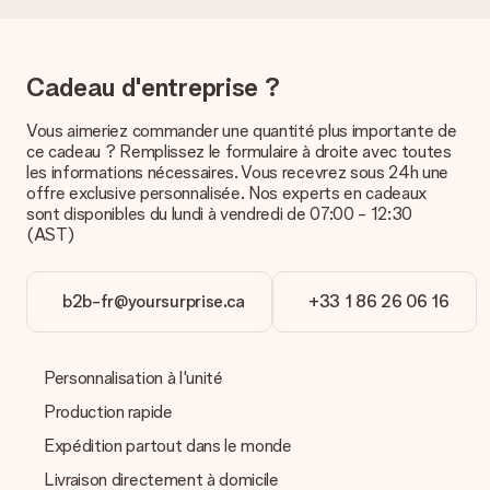
Quelles sont les options de livraison ?
Pour l’instant, il n’est pas (encore) possible de choisir une
option de livraison. Le cadeau commandé vous est envoyé par
la poste ou par transporteur. Si vous voulez savoir de quelle
Cadeau d'entreprise ?
manière votre paquet vous sera livré, merci de bien vouloir
contacter notre service client.
Vous aimeriez commander une quantité plus importante de
ce cadeau ? Remplissez le formulaire à droite avec toutes
Paiement
les informations nécessaires. Vous recevrez sous 24h une
Comment puis-je régler ma commande ?
offre exclusive personnalisée. Nos experts en cadeaux
Nous proposons les formes de paiement suivantes : Paypal,
sont disponibles du lundi à vendredi de 07:00 - 12:30
carte bancaire ou par virement bancaire. Comptez un délai de
(AST)
3 jours supplémentaires pour la livraison de votre cadeau en
cas de paiement par virement bancaire.
b2b-fr@yoursurprise.ca
+33 1 86 26 06 16
Réception du cadeau
Que puis-je faire si le cadeau ne me convient pas tout à
fait ?
Personnalisation à l'unité
Nous déplorons le fait que votre cadeau ne vous plaise pas.
Vous pouvez dans ce cas contacter notre service client qui
Production rapide
vous aidera à trouver une solution satisfaisante.
Expédition partout dans le monde
La facture est-elle envoyée avec le cadeau ?
Livraison directement à domicile