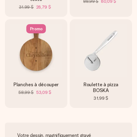
88,99 $
80,09 $
31,99 $
28,79 $
Promo
Planches à découper
Roulette à pizza
BOSKA
58,99 $
53,09 $
31,99 $
Votre dessin, magnifiquement gravé