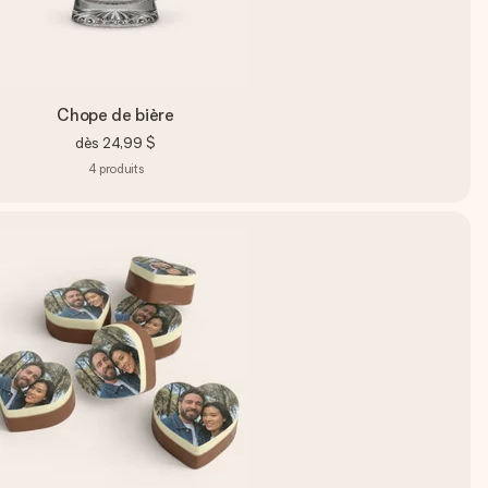
Chope de bière
dès
24,99 $
4
produits