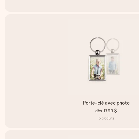
Porte-clé avec photo
dès
17,99 $
6
produits