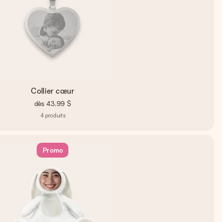
Collier cœur
dès
43,99 $
4
produits
Promo