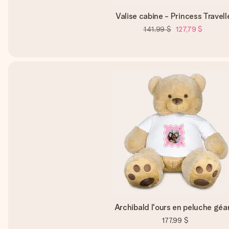
Valise cabine - Princess Travell
141,99 $
127,79 $
Archibald l'ours en peluche géa
177,99 $