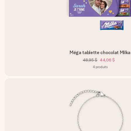
Méga tablette chocolat Milka
48,95 $
44,06 $
4
produits