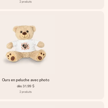
2
produits
Ours en peluche avec photo
dès
31,99 $
2
produits