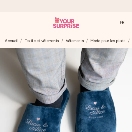
FR
Commandé ce jour, expédié sous 24h
Accueil
Textile et vêtements
Vêtements
Mode pour les pieds
Nous préparons votre cadeau avec attention et l’envoyons
en un éclair – pour que vous puissiez l’offrir au bon moment,
quand cela compte le plus.
4,2 (sur la base de +15 000 avis)
Nos cadeaux sont appréciés. Les clients nous attribuent
une note de 4,2 sur Google Reviews (total de tous les
pays où nous sommes présents).
Carte de vœux gratuite