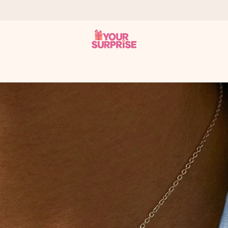
 éclair – pour que vous puissiez l’offrir au bon moment, quand cel
 note de 4,2 sur Google Reviews (total de tous les pays où nous s
rénom, votre photo ou un message qui touche le cœur. Sans complic