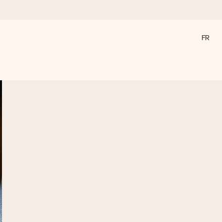
FR
a compte le plus.
ommes présents).
ations, juste tout l’amour pour le moment idéal.