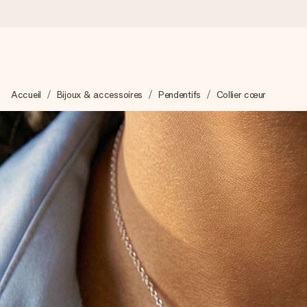
Commandé ce jour, expédié sous 24h
Accueil
Bijoux & accessoires
Pendentifs
Collier cœur
Nous préparons votre cadeau avec attention et l’envoyons en un
4,2 (sur la base de +15 000 avis)
Nos cadeaux sont appréciés. Les clients nous attribuent une
Carte de vœux gratuite
Créez quelque chose d’unique en quelques étapes – avec son p