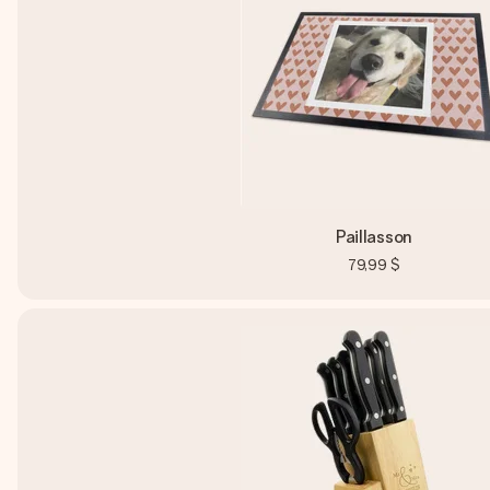
Paillasson
79,99 $