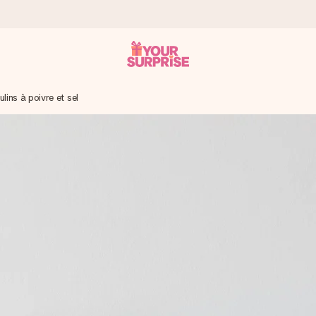
lins à poivre et sel
 éclair – pour que vous puissiez l’offrir au bon moment, quand cel
 note de 4,2 sur Google Reviews (total de tous les pays où nous s
rénom, votre photo ou un message qui touche le cœur. Sans complic