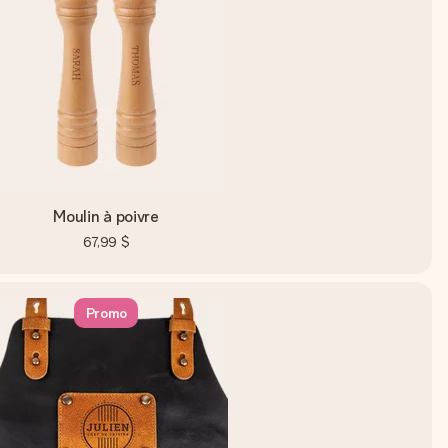
Moulin à poivre
67,99 $
Promo