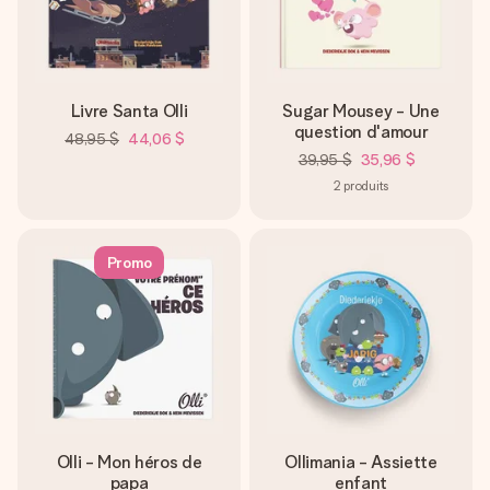
Créez quelque chose d’unique en quelques étapes – avec
son prénom, votre photo ou un message qui touche le cœur.
Sans complications, juste tout l’amour pour le moment idéal.
Livre Santa Olli
Sugar Mousey - Une
question d'amour
48,95 $
44,06 $
39,95 $
35,96 $
2
produits
Promo
Olli - Mon héros de
Ollimania - Assiette
papa
enfant