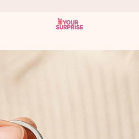
 éclair – pour que vous puissiez l’offrir au bon moment, quand cel
 note de 4,2 sur Google Reviews (total de tous les pays où nous s
rénom, votre photo ou un message qui touche le cœur. Sans complic