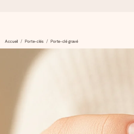
Commandé ce jour, expédié sous 24h
Accueil
Porte-clés
Porte-clé gravé
Nous préparons votre cadeau avec attention et l’envoyons en un
4,2 (sur la base de +15 000 avis)
Nos cadeaux sont appréciés. Les clients nous attribuent une
Carte de vœux gratuite
Créez quelque chose d’unique en quelques étapes – avec son p