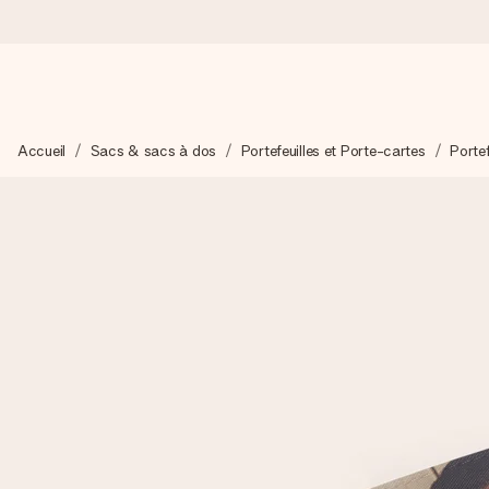
Commandé ce jour, expédié sous 24h
Accueil
Sacs & sacs à dos
Portefeuilles et Porte-cartes
Portef
Nous préparons votre cadeau avec attention et l’envoyons en un
4,2 (sur la base de +15 000 avis)
Nos cadeaux sont appréciés. Les clients nous attribuent une
Carte de vœux gratuite
Créez quelque chose d’unique en quelques étapes – avec son p