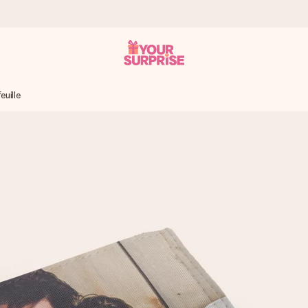
euille
 éclair – pour que vous puissiez l’offrir au bon moment, quand cel
 note de 4,2 sur Google Reviews (total de tous les pays où nous s
rénom, votre photo ou un message qui touche le cœur. Sans complic