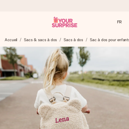
FR
Commandé ce jour, expédié sous 24h
Accueil
Sacs & sacs à dos
Sacs à dos
Sac à dos pour enfant
Nous préparons votre cadeau avec attention et l’envoyons
en un éclair – pour que vous puissiez l’offrir au bon moment,
quand cela compte le plus.
4,2 (sur la base de +15 000 avis)
Nos cadeaux sont appréciés. Les clients nous attribuent
une note de 4,2 sur Google Reviews (total de tous les
pays où nous sommes présents).
Carte de vœux gratuite