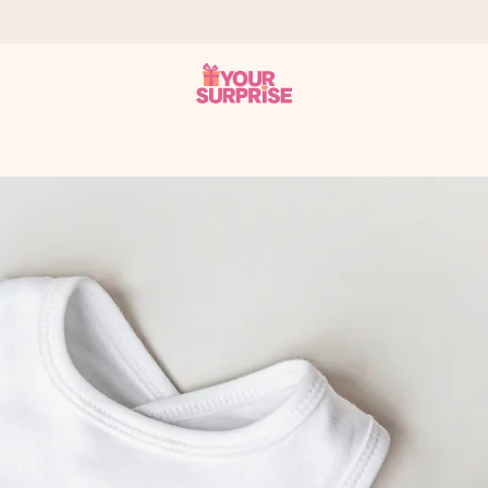
 éclair – pour que vous puissiez l’offrir au bon moment, quand cel
 note de 4,2 sur Google Reviews (total de tous les pays où nous s
rénom, votre photo ou un message qui touche le cœur. Sans complic