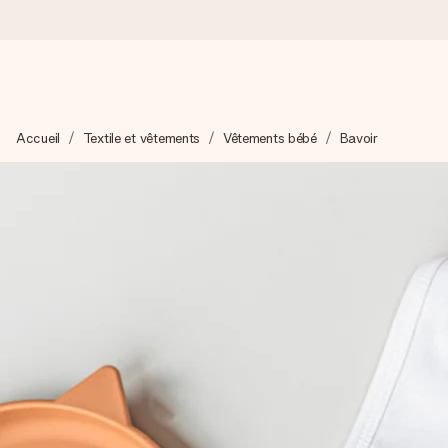
Commandé ce jour, expédié sous 24h
Accueil
Textile et vêtements
Vêtements bébé
Bavoir
Nous préparons votre cadeau avec attention et l’envoyons en un
4,2 (sur la base de +15 000 avis)
Nos cadeaux sont appréciés. Les clients nous attribuent une
Carte de vœux gratuite
Créez quelque chose d’unique en quelques étapes – avec son p