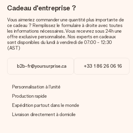
contacter notre service client.
Cadeau d'entreprise ?
Paiement
Vous aimeriez commander une quantité plus importante de
Comment puis-je régler ma commande ?
ce cadeau ? Remplissez le formulaire à droite avec toutes
Nous proposons les formes de paiement suivantes : Paypal,
les informations nécessaires. Vous recevrez sous 24h une
carte bancaire ou par virement bancaire. Comptez un délai de
offre exclusive personnalisée. Nos experts en cadeaux
3 jours supplémentaires pour la livraison de votre cadeau en
sont disponibles du lundi à vendredi de 07:00 - 12:30
cas de paiement par virement bancaire.
(AST)
Réception du cadeau
b2b-fr@yoursurprise.ca
+33 1 86 26 06 16
Que puis-je faire si le cadeau ne me convient pas tout à
fait ?
Nous déplorons le fait que votre cadeau ne vous plaise pas.
Vous pouvez dans ce cas contacter notre service client qui
Personnalisation à l'unité
vous aidera à trouver une solution satisfaisante.
Production rapide
La facture est-elle envoyée avec le cadeau ?
Expédition partout dans le monde
Nous n’envoyons pas de facture avec le cadeau. Nous vous
l’envoyons par e-mail avec la confirmation de commande. Vous
Livraison directement à domicile
pouvez de même retrouver votre facture dans votre espace
personnel MySurprise. Vous pouvez ainsi être tranquille et
envoyer directement le cadeau à l’heureux destinataire, pour