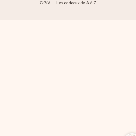
C.G.V.
Les cadeaux de A à Z